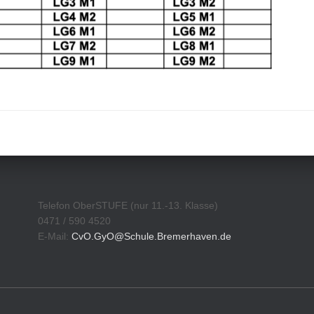
Telefon OberSTUFE (nur 11.-13. Klasse)
0471 / 590 4520
E-Mail:
CvO.GyO@Schule.Bremerhaven.de