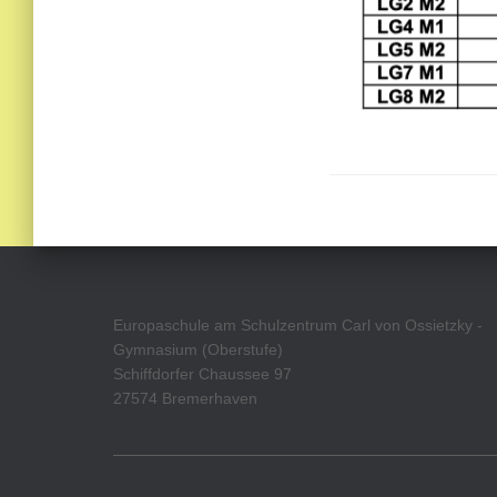
Europaschule am Schulzentrum Carl von Ossietzky -
Gymnasium (Oberstufe)
Schiffdorfer Chaussee 97
27574 Bremerhaven