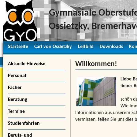
Gymnasiale Oberstufe
Ossietzky, Bremerha
Startseite
Carl von Ossietzky
Leitbild
Downloads
Kon
Willkommen!
Aktuelle Hinweise
Personal
Liebe B
lieber B
Fächer
schön da
Beratung
Wie imme
Termine
Informationen aus unserem Sch
vermissen, teilen Sie uns dies b
Studienfahrten
Berufs- und