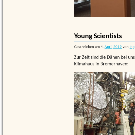
Young Scientists
Geschrieben am
4.
April
2019
von
Ing
Zur Zeit sind die Dänen bei u
Klimahaus in Bremerhaven: