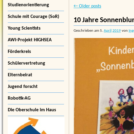
Studienorientierung
←
Older posts
Schule mit Courage (SoR)
10 Jahre Sonnenblu
Young Scientists
Geschrieben am
5.
April
2019
von
Ing
AWI-Projekt HIGHSEA
Förderkreis
Schülervertretung
Elternbeirat
Jugend forscht
Robotik-AG
Die Oberschule im Haus