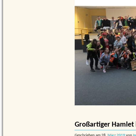
Großartiger Hamlet
Geschrieben am
28.
März
2019
von
I